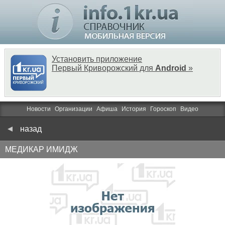
Установить приложение
Первый Криворожский для
Android
»
Новости
Организации
Афиша
История
Гороскоп
Видео
назад
МЕДИКАР ИМИДЖ