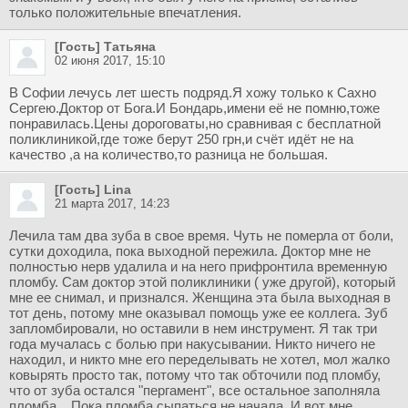
только положительные впечатления.
[Гость] Татьяна
02 июня 2017, 15:10
В Софии лечусь лет шесть подряд.Я хожу только к Сахно
Сергею.Доктор от Бога.И Бондарь,имени её не помню,тоже
понравилась.Цены дороговаты,но сравнивая с бесплатной
поликлиникой,где тоже берут 250 грн,и счёт идёт не на
качество ,а на количество,то разница не большая.
[Гость] Lina
21 марта 2017, 14:23
Лечила там два зуба в свое время. Чуть не померла от боли,
сутки доходила, пока выходной пережила. Доктор мне не
полностью нерв удалила и на него прифронтила временную
пломбу. Сам доктор этой поликлиники ( уже другой), который
мне ее снимал, и признался. Женщина эта была выходная в
тот день, потому мне оказывал помощь уже ее коллега. Зуб
запломбировали, но оставили в нем инструмент. Я так три
года мучалась с болью при накусывании. Никто ничего не
находил, и никто мне его переделывать не хотел, мол жалко
ковырять просто так, потому что так обточили под пломбу,
что от зуба остался "пергамент", все остальное заполняла
пломба... Пока пломба сыпаться не начала. И вот мне