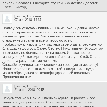
плибеи и лечатся. Обходите эту клинику десятой дорогой
[Гость] Виктор,
[Гость] Евгения
07 мая 2018, 14:37
Пользуюсь услугами клиники СОФИЯ очень давно. Жутко
боялась врачей-стоматологов, но после посещения этой
клиники страх прошел. Это связано с внимательным
отношением врачей и всего персонала, их
профессионализмом. Они мастера своего дела. Бесконечно
благодарна доктору, Сахно Сергею Николаевичу. Это доктор,
к которому не боишься идти на прием. И даже после
манипуляций, выходишь из его кабинета с улыбкой. Очень
довольна результатами лечения.
Спасибо администрации клиники за хорошую атмосферу!
Написала свой отзыв для того, чтобы люди знали куда
можно обращаться за квалифицированной помощью.
Процветания вам.
[Гость] Елена
21 марта 2018, 20:55
Лечусь только у Сахно. Очень аккуратен в работе и все
только по делу назначает. Советовала его всем своим
знакомым и у всех, кто был у него на приеме, остались