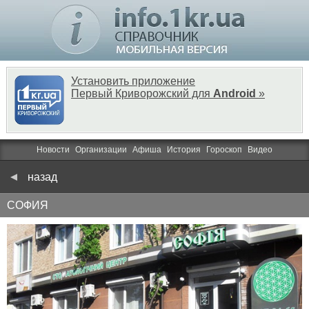
Установить приложение
Первый Криворожский для
Android
»
Новости
Организации
Афиша
История
Гороскоп
Видео
назад
СОФИЯ