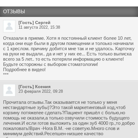
ОТЗЫВЫ
[Гость] Сергей
11 августа 2022, 15:38
Отказали в приеме. Хотя я постоянный клиент более 10 лет,
когда они еще были в другом помещении и толоько начинали
с 1 креслом. причину добится мне так и не удалось. Карточку
на руки не выдали.. да и нет у них ее... Есть только выписка
всего за 5 лет.. то есть потеряли информацию о клиенте!
Будьте осторожны с выбором стоматологии!
Подробнее в видео!
***
[Гость] Ксения
23 февраля 2022, 09:28
Прочитала отзывы.Так оказывается не только у меня
нестандартные зубы)?Это такой маркетинговый ход,чтоб
корзину потяжелее сделать?Пациент пришёл с болью,но
помощь не оказали,а только озвучили стоимость будущего
лечения.И если готов выложить за один зуб 4000 гр.,то добро
пожаловать!Врач -Нога В.М. -не советую.Много слов и
минимум действий.Ресепшен-низшее качество