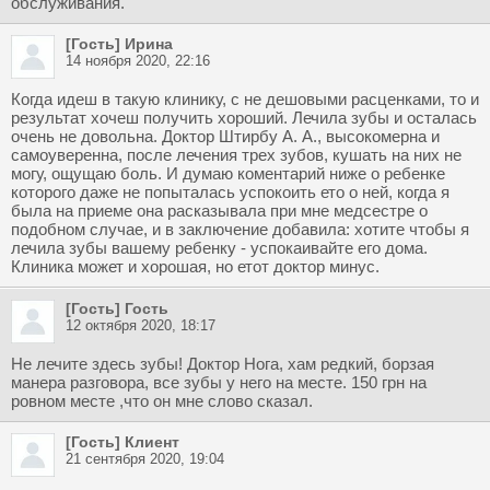
обслуживания.
[Гость] Ирина
14 ноября 2020, 22:16
Когда идеш в такую клинику, с не дешовыми расценками, то и
результат хочеш получить хороший. Лечила зубы и осталась
очень не довольна. Доктор Штирбу А. А., высокомерна и
самоуверенна, после лечения трех зубов, кушать на них не
могу, ощущаю боль. И думаю коментарий ниже о ребенке
которого даже не попыталась успокоить ето о ней, когда я
была на приеме она расказывала при мне медсестре о
подобном случае, и в заключение добавила: хотите чтобы я
лечила зубы вашему ребенку - успокаивайте его дома.
Клиника может и хорошая, но етот доктор минус.
[Гость] Гость
12 октября 2020, 18:17
Не лечите здесь зубы! Доктор Нога, хам редкий, борзая
манера разговора, все зубы у него на месте. 150 грн на
ровном месте ,что он мне слово сказал.
[Гость] Клиент
21 сентября 2020, 19:04