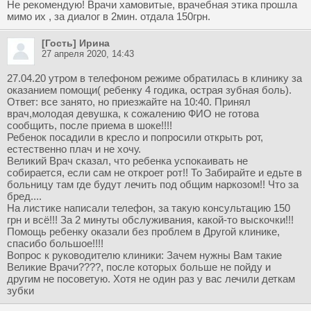
Не рекомендую! Врачи хамовитые, врачебная этика прошла
мимо их , за диалог в 2мин. отдала 150грн.
[Гость] Ирина
27 апреля 2020, 14:43
27.04.20 утром в телефоном режиме обратилась в клинику за
оказанием помощи( ребенку 4 годика, острая зубная боль).
Ответ: все занято, но приезжайте на 10:40. Принял
врач,молодая девушка, к сожалению ФИО не готова
сообщить, после приема в шоке!!!!
Ребенок посадили в кресло и попросили открыть рот,
естественно плач и не хочу.
Великий Врач сказал, что ребенка успокаивать не
собирается, если сам не откроет рот!! То Забирайте и едьте в
больницу там где будут лечить под общим наркозом!! Что за
бред....
На листике написали телефон, за такую консультацию 150
грн и всё!!! За 2 минуты обслуживания, какой-то выскочки!!!
Помощь ребенку оказали без проблем в Другой клинике,
спасибо большое!!!!
Вопрос к руководителю клиники: Зачем нужны Вам такие
Великие Врачи????, после которых больше не пойду и
другим не посоветую. Хотя не один раз у вас лечили деткам
зубки