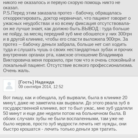
никого не оказалось и первую скорую помощь никто не
оказал.
P.S.Перед этим заказала протез - бабочку, обращалась
откорректировать, доктор нервничал, что пациент говорит о
ужасных неудобствах и ко всему фиксация отсутствовала-
он же лучше знает, как должно быть.ВЫВОД : туда больше
не пойду, за месяц передний зуб мне обошелся у них 300грн
и в другой клинике, чтобы его спасти выложила 900грн. За
протез -- бабочку деньги забрала, больше нет сил ходить
туда и слушать чушь о своих нестандартных зубах и прочих
внутренних органах рта, хамское отношение Владимира
Викторовича меня поразило, при том что я очень спокойный и
локальный пациент. Отсутствие всякого профессионализма.
Очень жаль.
[Гость] Надежда
09 сентября 2014, 12:52
Вот пишу, как и обещала, зуб вырвали, была в клинике 20
минут, даже не заметила как вырвали. До этого рвала зуб в
государственной клинике, вот то был ужас, мне зуб удаляли
50 минут и еще две недели потом на больничном была. В
обоих случаях зубы не были воспаленными, там уже не
было нервов, просто зуб мудрости лечить нет нужды, они
быстро крошатся - лечить только деньги зря тратить.