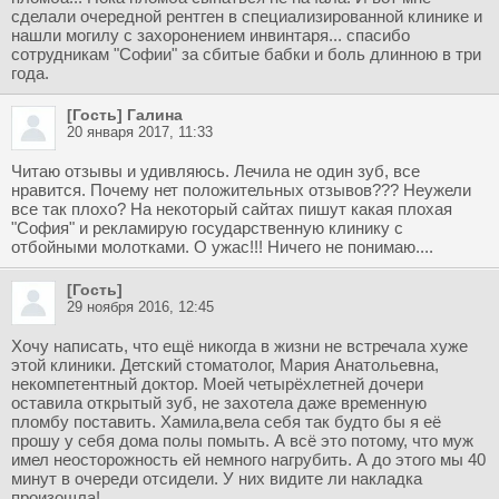
сделали очередной рентген в специализированной клинике и
нашли могилу с захоронением инвинтаря... спасибо
сотрудникам "Софии" за сбитые бабки и боль длинною в три
года.
[Гость] Галина
20 января 2017, 11:33
Читаю отзывы и удивляюсь. Лечила не один зуб, все
нравится. Почему нет положительных отзывов??? Неужели
все так плохо? На некоторый сайтах пишут какая плохая
"София" и рекламирую государственную клинику с
отбойными молотками. О ужас!!! Ничего не понимаю....
[Гость]
29 ноября 2016, 12:45
Хочу написать, что ещё никогда в жизни не встречала хуже
этой клиники. Детский стоматолог, Мария Анатольевна,
некомпетентный доктор. Моей четырёхлетней дочери
оставила открытый зуб, не захотела даже временную
пломбу поставить. Хамила,вела себя так будто бы я её
прошу у себя дома полы помыть. А всё это потому, что муж
имел неосторожность ей немного нагрубить. А до этого мы 40
минут в очереди отсидели. У них видите ли накладка
произошла!