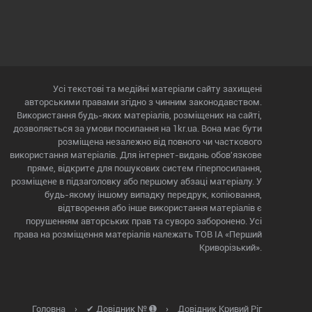
Усі текстові та медійні матеріали сайту захищені
авторськими правами згідно з чинним законодавством.
Використання будь-яких матеріалів, розміщених на сайті,
дозволяється за умови посилання на 1kr.ua. Вона має бути
розміщена незалежно від повного чи часткового
використання матеріалів. Для інтернет-видань обов'язкове
пряме, відкрите для пошукових систем гіперпосилання,
розміщене в підзаголовку або першому абзаці матеріалу. У
будь-якому іншому випадку передрук, копіювання,
відтворення або інше використання матеріалів є
порушенням авторських прав та суворо заборонено. Усі
права на розміщення матеріалів належать ТОВ ІА «Перший
Криворізький».
Головна
›
✔ Довідник № ➊
›
Довідник Кривий Ріг