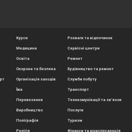
Курси
Розваги та відпочинок
Медицина
Сервісні центри
Освіта
Ремонт
Охорона та безпека
Будівництво та ремонт
орт
Організація заходів
Служби побуту
Їжа
Транспорт
Перевезення
Телекомунікації та зв'язок
Виробництво
Послуги
Поліграфія
Туризм
Релігія
Фінанси та юриспруденція