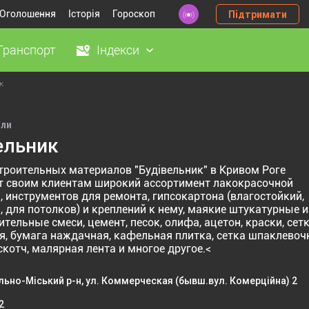
Оголошення
Історія
Гороскоп
Підтримати
Транспорт
Індекси
к
али
ельник
троительных материалов "Будівельник" в Кривом Роге
т своим клиентам широкий ассортимент лакокрасочной
, инструментов для ремонта, гипсокартона (влагостойкий,
, для потолков) и креплений к нему, маякие штукатурные и
ительные смеси, цемент, песок, олифа, ацетон, краски, сет
я, бумага наждачная, кафельная плитка, сетка шпаклевоч
скотч, малярная лента и многое другое.<
ьно-Міський р-н, ул. Коммерческая (бывш.вул. Комерційна) 2
2