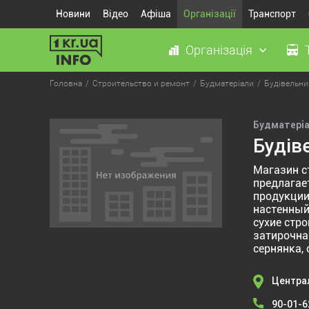
Новини
Відео
Афіша
Організації
Транспорт
Організація
Головна
Строительство и ремонт
Будматеріали
Будівельни
Будматері
Будів
Магазин с
предлагае
продукции
настенный
сухие стро
затирочна
сернянка, 
Централ
90-01-6