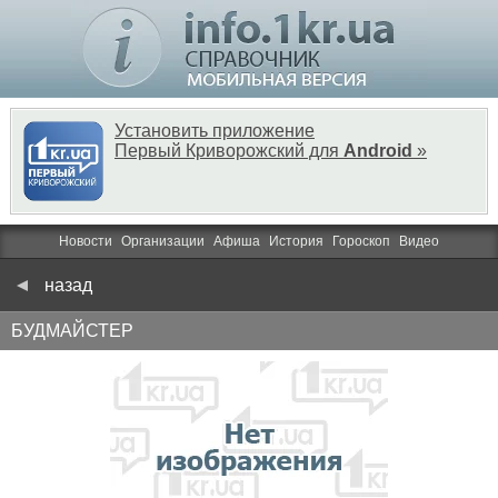
Установить приложение
Первый Криворожский для
Android
»
Новости
Организации
Афиша
История
Гороскоп
Видео
назад
БУДМАЙСТЕР