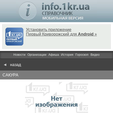
Установить приложение
Первый Криворожский для
Android
»
Новости
Организации
Афиша
История
Гороскоп
Видео
назад
САКУРА