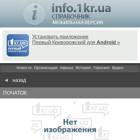
Установить приложение
Первый Криворожский для
Android
»
Новости
Организации
Афиша
История
Гороскоп
Видео
назад
ПОЧАТОК