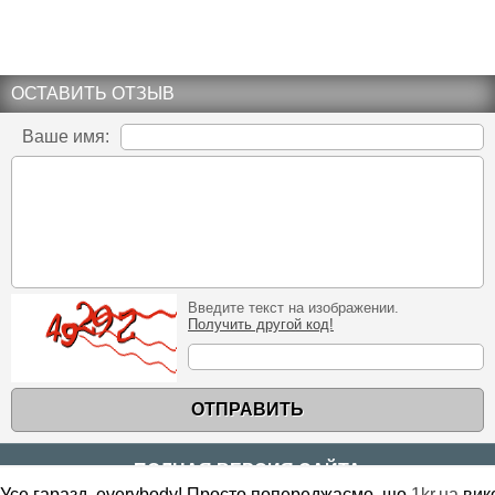
ОСТАВИТЬ ОТЗЫВ
Ваше имя:
Введите текст на изображении.
Получить другой код!
ОТПРАВИТЬ
ПОЛНАЯ ВЕРСИЯ САЙТА
Усе гаразд, everybody! Просто попереджаємо, що
1kr.ua
вик