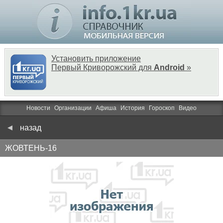
Установить приложение
Первый Криворожский для
Android
»
Новости
Организации
Афиша
История
Гороскоп
Видео
назад
ЖОВТЕНЬ-16