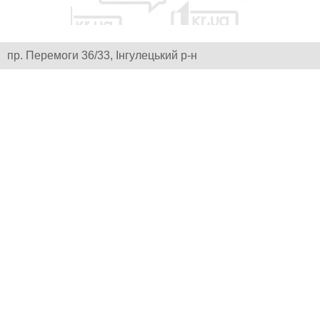
пр. Перемоги 36/33, Інгулецький р-н