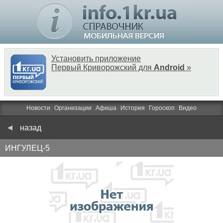
Установить приложение
Первый Криворожский для
Android
»
Новости
Организации
Афиша
История
Гороскоп
Видео
назад
ИНГУЛЕЦ-5