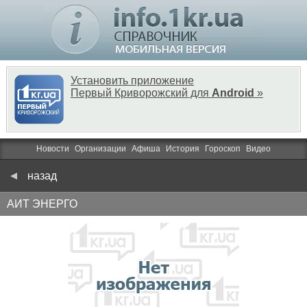
Установить приложение
Первый Криворожский для
Android
»
Новости
Организации
Афиша
История
Гороскоп
Видео
назад
АИТ ЭНЕРГО