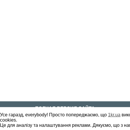
ПОЛНАЯ ВЕРСИЯ САЙТА
Усе гаразд, everybody! Просто попереджаємо, що
1kr.ua
вик
cookies.
Copyright ©
2010
-
2026
1kr.ua
Це для аналізу та налаштування реклами. Дякуємо, що з на
Все права защищены