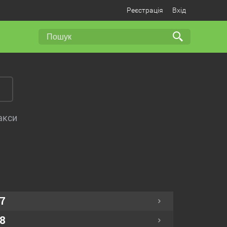
Реєстрація
Вхід
акси
7
8