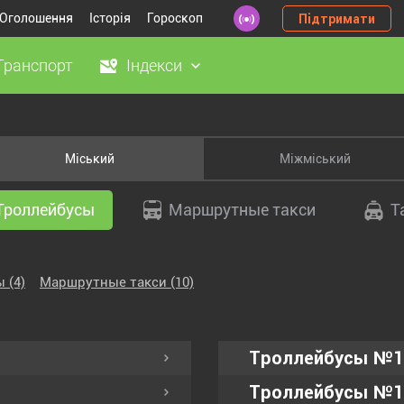
Оголошення
Історія
Гороскоп
Підтримати
Транспорт
Індекси
Міський
Міжміський
Троллейбусы
Маршрутные такси
Т
сы
(4)
Маршрутные такси
(10)
Троллейбусы №1
Троллейбусы №1