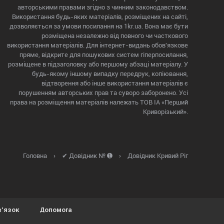
авторськими правами згідно з чинним законодавством.
Використання будь-яких матеріалів, розміщених на сайті,
дозволяється за умови посилання на 1kr.ua. Вона має бути
розміщена незалежно від повного чи часткового
використання матеріалів. Для інтернет-видань обов'язкове
пряме, відкрите для пошукових систем гіперпосилання,
розміщене в підзаголовку або першому абзаці матеріалу. У
будь-якому іншому випадку передрук, копіювання,
відтворення або інше використання матеріалів є
порушенням авторських прав та суворо заборонено. Усі
права на розміщення матеріалів належать ТОВ ІА «Перший
Криворізький».
Головна
›
✔ Довідник № ➊
›
Довідник Кривий Ріг
в'язок
Допомога