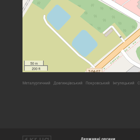
50 m
200 ft
Металургичний
Довгинцівський
Покровський
Інгулецький
С
Державні органи