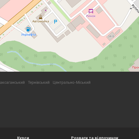
аксаганський
Тернівський
Центрально-Міський
Курси
Розваги та відпочинок