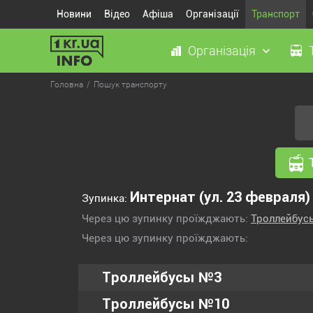
Новини
Відео
Афіша
Організації
Транспорт
Організація
Головна
Пошук транспорту
Интернат (ул. 23 февраля)
Зупинка:
Через цю зупинку проїжджають:
Троллейбу
Через цю зупинку проїжджають:
Троллейбусы №3
Троллейбусы №10