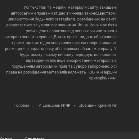
Усі текстові та медійні матеріали сайту захищені
авторськими правами згідно з чинним законодавством.
Використання будь-яких матеріалів, розміщених на сайті,
дозволяється за умови посилання на 1kr.ua. Вона має бути
розміщена незалежно від повного чи часткового
використання матеріалів. Для інтернет-видань обов'язкове
пряме, відкрите для пошукових систем гіперпосилання,
розміщене в підзаголовку або першому абзаці матеріалу. У
будь-якому іншому випадку передрук, копіювання,
відтворення або інше використання матеріалів є
порушенням авторських прав та суворо заборонено. Усі
права на розміщення матеріалів належать ТОВ ІА «Перший
Криворізький».
Головна
›
✔ Довідник № ➊
›
Довідник Кривий Ріг
в'язок
Допомога