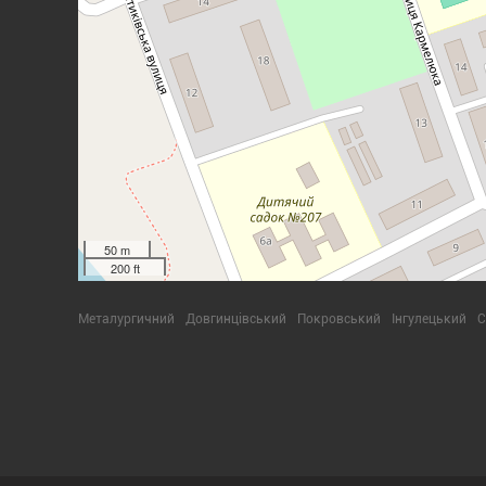
50 m
200 ft
Металургичний
Довгинцівський
Покровський
Інгулецький
С