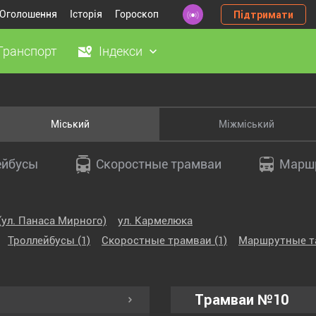
Оголошення
Історія
Гороскоп
Підтримати
Транспорт
Індекси
Міський
Міжміський
ейбусы
Скоростные трамваи
Маршр
(ул. Панаса Мирного)
ул. Кармелюка
Троллейбусы
(1)
Скоростные трамваи
(1)
Маршрутные т
Трамваи №10