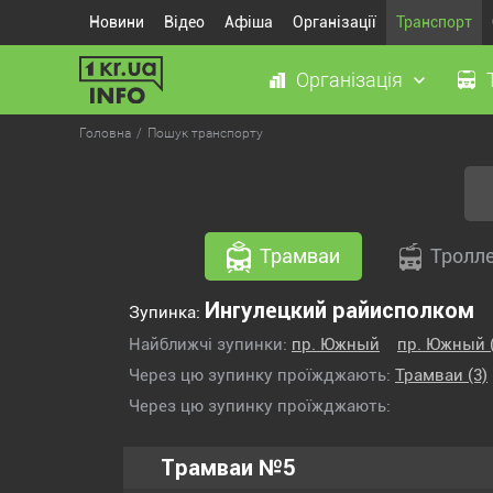
Новини
Відео
Афіша
Організації
Транспорт
Організація
Головна
Пошук транспорту
Трамваи
Тролл
Ингулецкий райисполком
Зупинка:
Найближчі зупинки:
пр. Южный
пр. Южный 
Через цю зупинку проїжджають:
Трамваи
(3)
Через цю зупинку проїжджають:
Трамваи №5