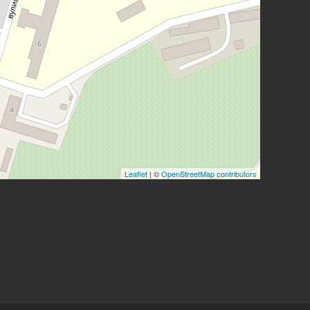
Leaflet
| ©
OpenStreetMap contributors