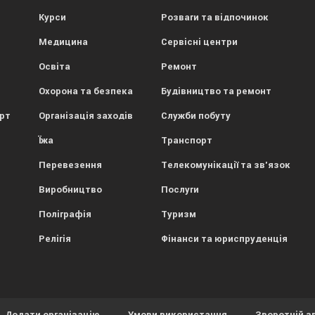
Курси
Розваги та відпочинок
Медицина
Сервісні центри
Освіта
Ремонт
Охорона та безпека
Будівництво та ремонт
орт
Організація заходів
Служби побуту
Їжа
Транспорт
Перевезення
Телекомунікації та зв'язок
Виробництво
Послуги
Поліграфія
Туризм
Релігія
Фінанси та юриспруденція
Додати організацію
Умови використання
Зворотній з