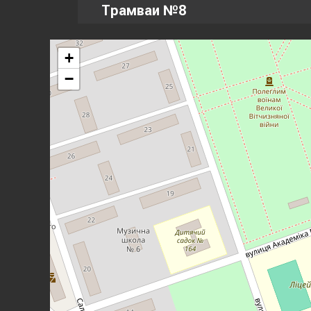
Трамваи №8
+
−