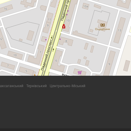
аксаганський
Тернівський
Центрально-Міський