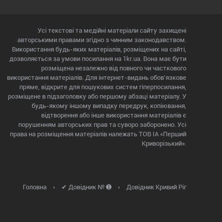
Усі текстові та медійні матеріали сайту захищені
авторськими правами згідно з чинним законодавством.
Використання будь-яких матеріалів, розміщених на сайті,
дозволяється за умови посилання на 1kr.ua. Вона має бути
розміщена незалежно від повного чи часткового
використання матеріалів. Для інтернет-видань обов'язкове
пряме, відкрите для пошукових систем гіперпосилання,
розміщене в підзаголовку або першому абзаці матеріалу. У
будь-якому іншому випадку передрук, копіювання,
відтворення або інше використання матеріалів є
порушенням авторських прав та суворо заборонено. Усі
права на розміщення матеріалів належать ТОВ ІА «Перший
Криворізький».
Головна
›
✔ Довідник № ➊
›
Довідник Кривий Ріг