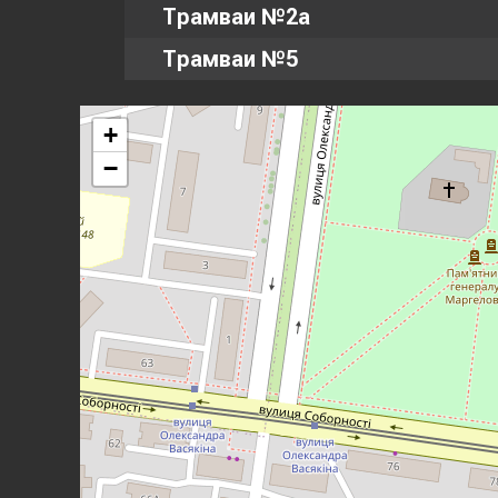
Трамваи №2а
Трамваи №5
+
−