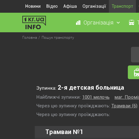
Новини
Відео
Афіша
Організації
Транспорт
Організація
Головна
Пошук транспорту
2-я детская больница
Зупинка:
Найближчі зупинки:
1001 мелочь
маг. Промі
Через цю зупинку проїжджають:
Трамваи
(6)
Через цю зупинку проїжджають:
Трамваи №1