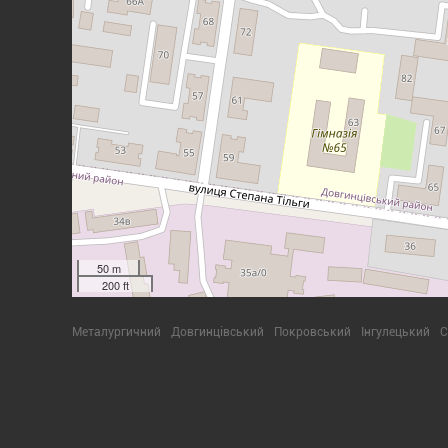
50 m
200 ft
Металургичний
Довгинцівський
Покровський
Інгулецький
С