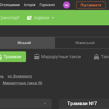
Оголошення
Історія
Гороскоп
Підтримати
Транспорт
Індекси
Міський
Міжміський
Трамваи
Маршрутные такси
Так
нь
ул. Буденного
Маршрутные такси
(6)
Трамваи №7