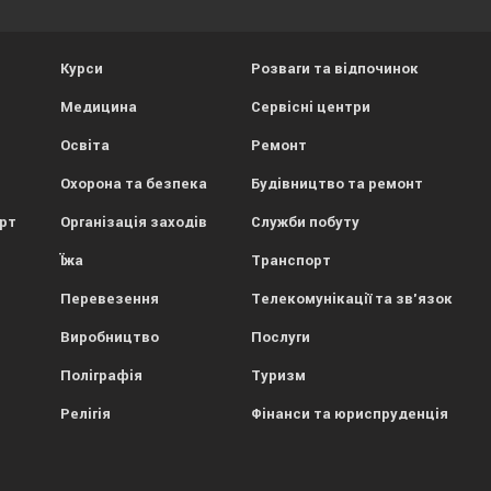
Курси
Розваги та відпочинок
Медицина
Сервісні центри
Освіта
Ремонт
Охорона та безпека
Будівництво та ремонт
орт
Організація заходів
Служби побуту
Їжа
Транспорт
Перевезення
Телекомунікації та зв'язок
Виробництво
Послуги
Поліграфія
Туризм
Релігія
Фінанси та юриспруденція