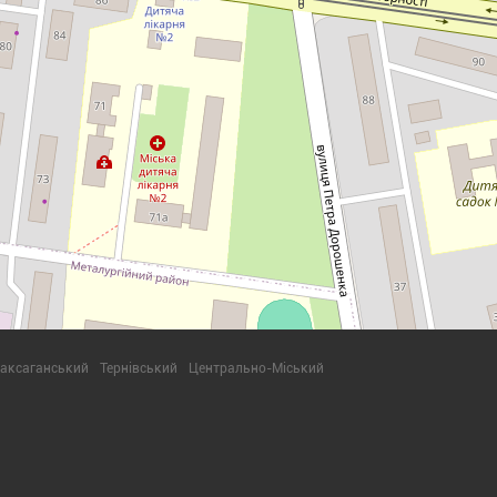
аксаганський
Тернівський
Центрально-Міський