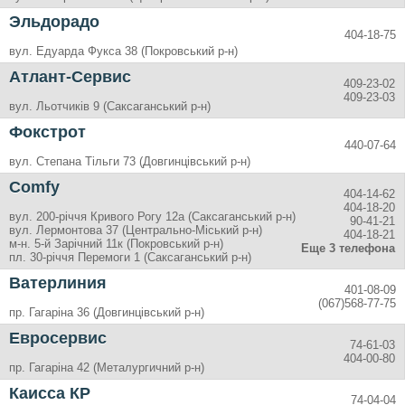
Эльдорадо
404-18-75
вул. Едуарда Фукса 38 (Покровський р-н)
Атлант-Сервис
409-23-02
409-23-03
вул. Льотчиків 9 (Саксаганський р-н)
Фокстрот
440-07-64
вул. Степана Тільги 73 (Довгинцівський р-н)
Comfy
404-14-62
404-18-20
вул. 200-річчя Кривого Рогу 12а (Саксаганський р-н)
90-41-21
вул. Лермонтова 37 (Центрально-Міський р-н)
404-18-21
м-н. 5-й Зарічний 11к (Покровський р-н)
Еще 3 телефона
пл. 30-річчя Перемоги 1 (Саксаганський р-н)
Ватерлиния
401-08-09
(067)568-77-75
пр. Гагаріна 36 (Довгинцівський р-н)
Евросервис
74-61-03
404-00-80
пр. Гагаріна 42 (Металургичний р-н)
Каисса КР
74-04-04