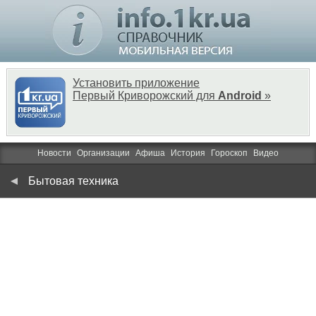
Установить приложение
Первый Криворожский для
Android
»
Новости
Организации
Афиша
История
Гороскоп
Видео
Бытовая техника