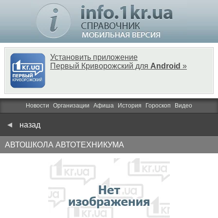
Установить приложение
Первый Криворожский для
Android
»
Новости
Организации
Афиша
История
Гороскоп
Видео
назад
АВТОШКОЛА АВТОТЕХНИКУМА