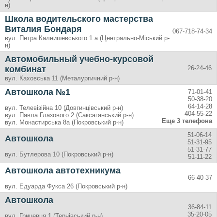
н)
Школа водительского мастерства
Виталия Бондаря
067-718-74-34
вул. Петра Калнишевського 1 а (Центрально-Міський р-
н)
Автомобильный учебно-курсовой
комбинат
26-24-46
вул. Каховська 11 (Металургичний р-н)
Автошкола №1
71-01-41
50-38-20
64-14-28
вул. Телевізійна 10 (Довгинцівський р-н)
404-55-22
вул. Павла Глазового 2 (Саксаганський р-н)
Еще 3 телефона
вул. Монастирська 8а (Покровський р-н)
51-06-14
Автошкола
51-31-95
51-31-77
вул. Бутлерова 10 (Покровський р-н)
51-11-22
Автошкола автотехникума
66-40-37
вул. Едуарда Фукса 26 (Покровський р-н)
Автошкола
36-84-11
35-20-05
вул. Грицевця 1 (Тернівський р-н)