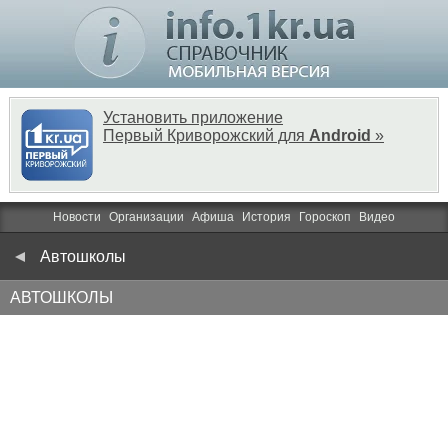
Установить приложение
Первый Криворожский для
Android
»
Новости
Организации
Афиша
История
Гороскоп
Видео
Автошколы
АВТОШКОЛЫ