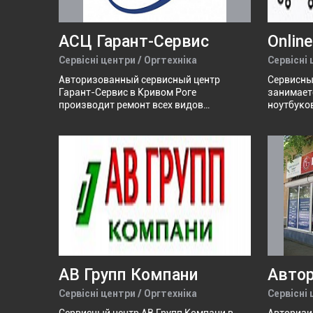
АСЦ Гарант-Сервис
Online
Сервісні центри / Оргтехніка
Сервісні 
Авторизованный сервисный центр
Сервисный
Гарант-Сервис в Кривом Роге
занимает
производит ремонт всех видов
ноутбуков
компьютерной техники: телефоны,
системны
смартфоны, планшеты, ноутбуки,
десяти ле
персональные компьютеры, мониторы,
фотоаппараты, струйные принтера и
установка СНПЧ. Модификация и
апгрейд старых ноутбуков и
Персональных Компьютеров.
Профилактика, замена термопасты.
АВ Групп Компани
Сервісні центри / Оргтехніка
Сервісні