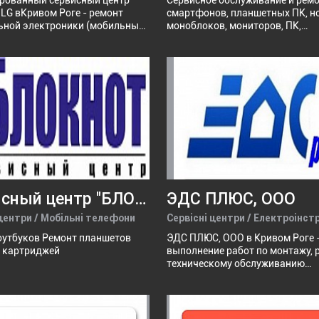
рованный сервисный центр
Сервисное обслуживание и ремо
LG вКривом Роге - ремонт
смартфонов, планшетных ПК, но
ьной электроники (мобильные
моноблоков, мониторов, ПК,
, планшеты, ноутбуки,
серверов,веб-камер, роутеров, 
рные компьютера) а так же
падов, звуковых систем.
техники. оригинальные
 гарантия, выезд мастера на
Сервисный центр "БЛОКНОТ"
ЭДС ПЛЮС, ООО
 центри / Мобільні телефони
Сервісні центри / Електроінс
оутбуков Ремонт планшетов
ЭДС ПЛЮС, ООО в Кривом Роге 
 картриджей
выполнение работ по монтажу, 
техническому обслуживанию
электрооборудования
электроустановок до и выше 10
Производство различной
электроаппаратуры,