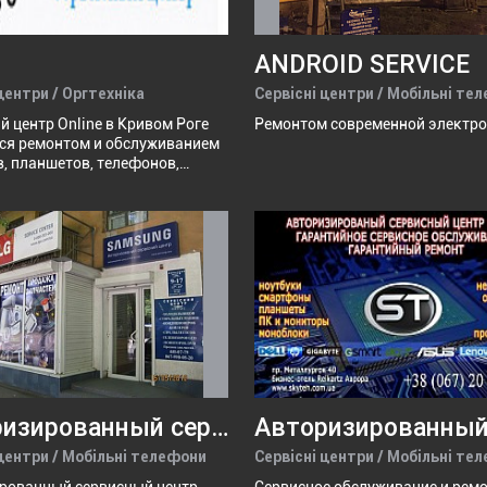
ANDROID SERVICE
центри / Оргтехніка
Сервісні центри / Мобільні те
 центр Online в Кривом Роге
Ремонтом современной электро
ся ремонтом и обслуживанием
, планшетов, телефонов,
х блоков. Опыт работы более
т.
Авторизированный сервисный центр Sаmsung, LG
 центри / Мобільні телефони
Сервісні центри / Мобільні те