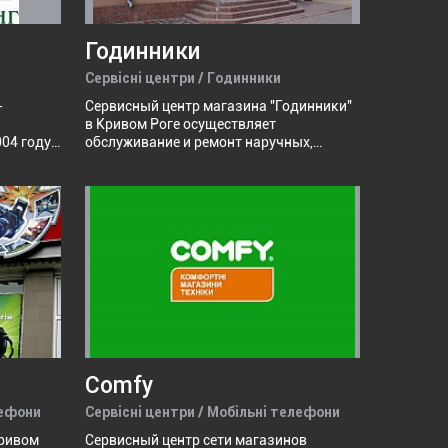
oo".
Годинники
Сервісні центри / Годинники
-
Сервисный центр магазина "Годинники"
в Кривом Роге осуществляет
04 году.
обслуживание и ремонт наручных,
 -
настенных, напольных и настольных
ническая
часов производителей Японии,
стем на
Швейцарии и России: "Полет", "Casio",
с
"Q&Q", "Omax", "Оmega", "Tissot", "Louis
ологий и
Erard", "Frederique Constant", "Oris",
й.
"Longines", "Jaguar", "Edox", "Maurice
ное
Lacroix", "Kolber", "Roberto Cavalli" и др.
хники и
торов,
Comfy
лефони
Сервісні центри / Мобільні телефони
Кривом
Сервисный центр сети магазинов