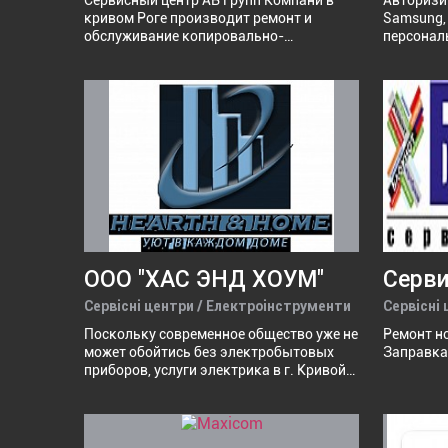
Сервисный центр АВ Групп Компани в
Авторизи
кривом Роге производит ремонт и
Sаmsung, 
обслуживание копировально-
персонал
множительной техники форматов от А4
телефоны
до А0. Заправка и восстановление
стациона
картриджей. Продажа оргтехники и
бытовой 
расходных материалов.
запчасти,
дом.
ООО "ХАС ЭНД ХОУМ"
Сервісні центри / Електроінструменти
Сервісні
Поскольку современное общество уже не
Ремонт н
может обойтись без электробытовых
Заправка
приборов, услуги электрика в г. Кривой
Рог актуальны как никогда. Начиная от
установки розетки, и заканчивая
сложнейшим промышленным
электромонтажом, специалисты ООО