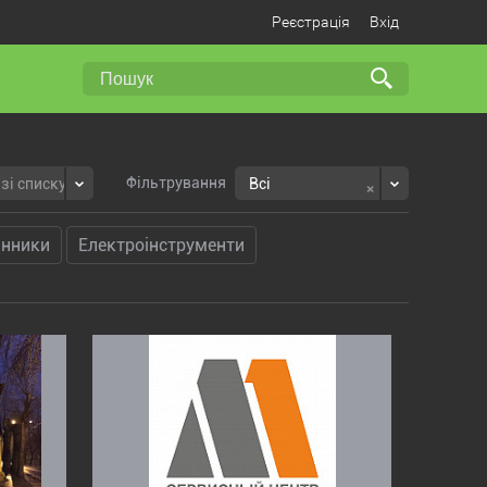
Реєстрація
Вхід
Фільтрування
×
зі списку
Всі
инники
Електроінструменти