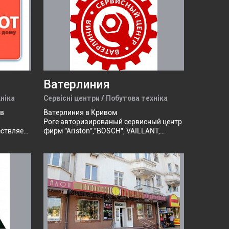
лей,
бесперебойного питания; - роутеры.
ериалов.
ванной
ии с
х
Ватерлиния
хніка
Сервісні центри / Побутова техніка
ов
Ватерлиния в Кривом
Роге авторизированый сервисный центр
фирм "Ariston","BOSCH", VAILLANT,
ие
BERETTA, FERROLI. Осуществляет
сервисное обслуживание: бойлеров
ны,
горячей воды, газовых отопительных
ники,
котлов, конденсационных отопительных
котлов и газовых колонок.
льная
отехника,
и др.
е
orenje",