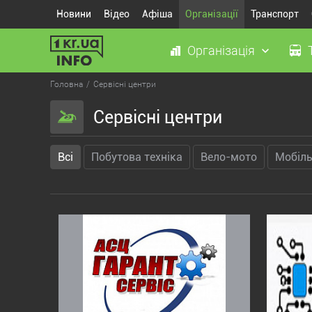
Новини
Відео
Афіша
Організації
Транспорт
Організація
Головна
Сервісні центри
Сервісні центри
Всі
Побутова техніка
Вело-мото
Мобіль