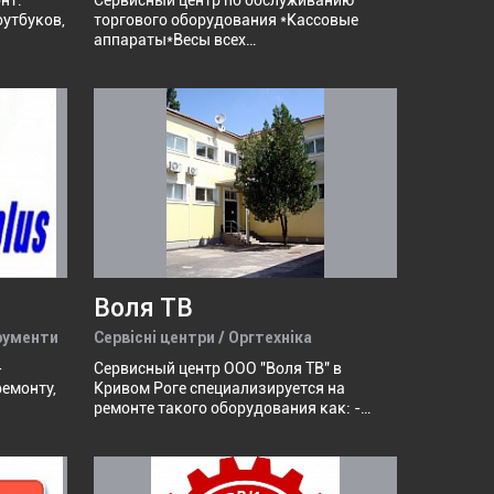
нт:
Сервисный центр по обслуживанию
настройка Smart TV.
утбуков,
торгового оборудования *Кассовые
аппараты*Весы всех
гейм-
модификаций*Сканера штрих кодов
Полная автоматизация и контроль
торговли:оборудование
(установка,настройка,обслуживание),программное
обеспечение,удаленный доступ и
контроль торговой точки из дома,видео-
наблюдение
Воля ТВ
трументи
Сервісні центри / Оргтехніка
-
Сервисный центр ООО "Воля ТВ" в
ремонту,
Кривом Роге специализируется на
ремонте такого оборудования как: -
спутниковые ресиверы и другие
00 В. —
спутниковые оборудования; - мониторы;
- жидкокристаллические телевизоры; -
стабилизаторы напряжения; - источники