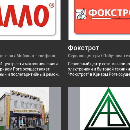
распределительныхщитов, пане
пультов управления, стендов. —
Поставку промышленного
оборудования, аппаратуры, мат
— Полный спектр услуг аттесто
электротехнической лаборатор
оформлением соответствующи
протоколов качества.
Фокстрот
 центри / Мобільні телефони
Сервісні центри / Побутова те
й центр сети магазинов связи
Сервисный центр сети магазин
Кривом Роге осуществляет
электроники и бытовой техники
ный и послегарнтийный ремонт
"Фокстрот" в Кривом Роге осуществляет
ное обслуживание мобильных
ремонт и сервисное обслуживан
в и периферийных
следующей бытовой техники:
(срок гарантийного сервиса -
стиральные и сушильные маши
в). Торговые марки
микроволновые печи, холодиль
аемые сервисным центром:
вентиляционное оборудование,
ens", "Siemens", "Fly", "Nokia",
водонагревательная и отопите
", "Sony Ericsson", "HTC",
техника, вытяжки, аудио-, виде
Gigabyte", "Acer", "Garmin-Asus",
электрические и газовые плиты 
, "LG".
Торговые марки обслуживаемы
сервисным центром: "Polaris", "G