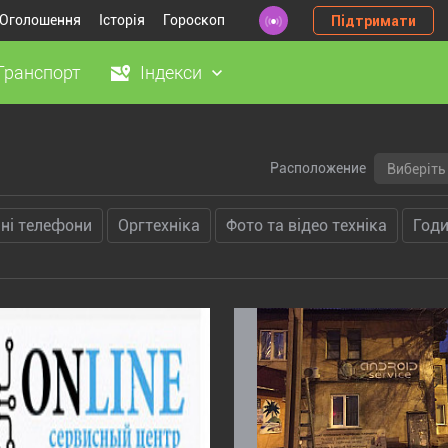
Оголошення
Історія
Гороскоп
Підтримати
Транспорт
Індекси
Расположение
Виберіть 
ні телефони
Оргтехніка
Фото та відео техніка
Год