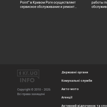
"Rebir", "S
Point" в Кривом Роге осуществляет
работы п
"Фиолент"
сервисное обслуживание и ремонт
обслужив
мобильных телефонов,планшетов,
телефонов
ноутбуков, устанавливает
"Nokia", 
навигацию. Принимает на ремонт по
Ericsson"
гарантии аппараты производителей
осуществл
Nokia, Nomi, Prestigio, Modecom, Uni Pad,
корпуса,
Verico, Qilive, Lazer, Selecline, Globex.
картодер
клавиату
микросхем
русифика
заводски
Державні органи
Комунальні служби
Авто-мото
Copyright © 2010 - 2026
Всі права захищені
Агенції
Активний відпочинок та сп