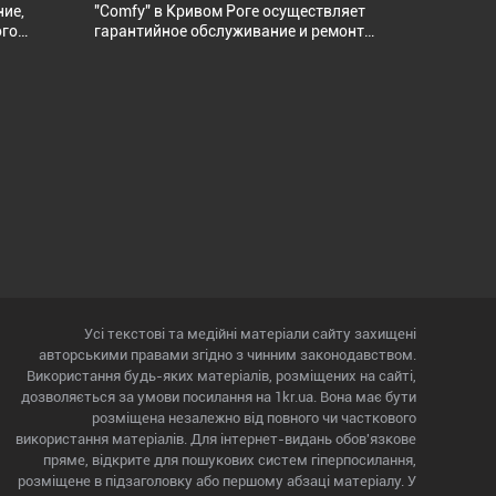
ние,
"Comfy" в Кривом Роге осуществляет
ого
гарантийное обслуживание и ремонт
нов,
мобильных телефонов, гарнитуры,
наушников и и прочих аксессуаров.
-
Торговые марки, которые
говых
обслуживаются сервисным центром:
 Samsung,
"Nokia", "Acer", "Alcatel", "Samsung",
ak, Fuji,
"Toshiba", "LG", "HTC", "Sony Ericsson",
lcatel,
"Ergo", "Panasonic", "Texet", "Philips", "Fly",
"Apple", "Motorolla", "Gigabyte", "AirOn".
нению,
 данных,
суаров,
ии и под
Усі текстові та медійні матеріали сайту захищені
авторськими правами згідно з чинним законодавством.
Використання будь-яких матеріалів, розміщених на сайті,
дозволяється за умови посилання на 1kr.ua. Вона має бути
розміщена незалежно від повного чи часткового
використання матеріалів. Для інтернет-видань обов'язкове
пряме, відкрите для пошукових систем гіперпосилання,
розміщене в підзаголовку або першому абзаці матеріалу. У